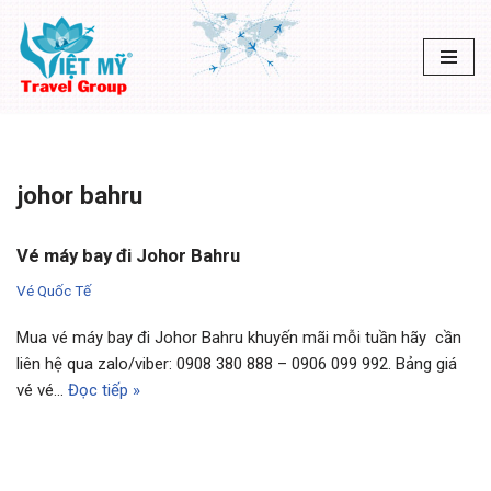
Chuyển
tới
nội
dung
johor bahru
Vé máy bay đi Johor Bahru
Vé Quốc Tế
Mua vé máy bay đi Johor Bahru khuyến mãi mỗi tuần hãy cần
liên hệ qua zalo/viber: 0908 380 888 – 0906 099 992. Bảng giá
vé vé…
Đọc tiếp »