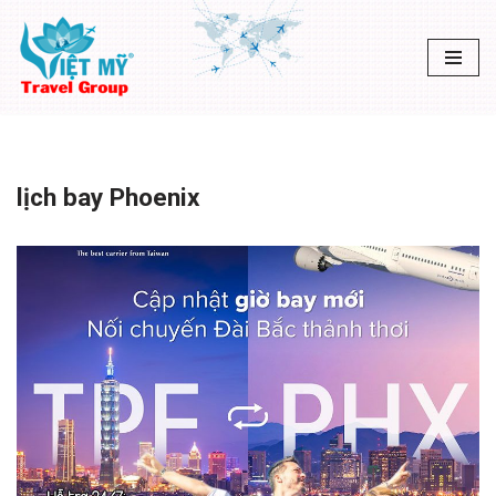
Chuyển
tới
nội
dung
lịch bay Phoenix