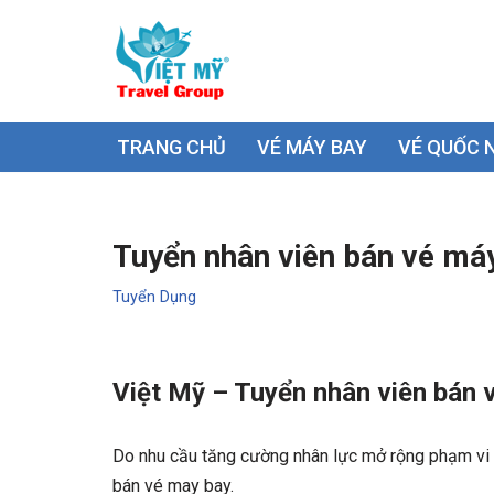
Chuyển
tới
nội
TRANG CHỦ
VÉ MÁY BAY
VÉ QUỐC 
dung
Tuyển nhân viên bán vé má
Tuyển Dụng
Việt Mỹ – Tuyển nhân viên bán 
Do nhu cầu tăng cường nhân lực mở rộng phạm vi 
bán vé may bay.