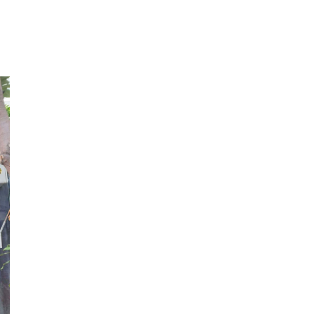
Về Chúng Tôi
T
Chính sách bảo mật
Giới thiệu
Cấu trúc trang Web
Tuyển dụng
Liên hệ