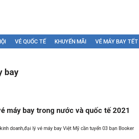
NỘI
VÉ QUỐC TẾ
KHUYẾN MÃI
VÉ MÁY BAY TẾT
y bay
vé máy bay trong nước và quốc tế 2021
kinh doanh,đại lý vé máy bay Việt Mỹ cần tuyển 03 bạn Booker