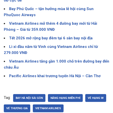
0Đ cực dễ
Bay Phú Quốc – tận hưởng mùa lễ hội cùng Sun
PhuQuoc Airways
Vietnam Airlines mở thêm 4 đường bay mới từ Hải
Phòng – Giá từ 359.000 VNĐ
Tết 2026 mở rộng bay đêm tại 6 sân bay nội địa
Lì xì đầu năm từ Vinh cùng Vietnam Airlines chỉ từ
279.000 VNĐ
Vietnam Airlines tăng gần 1.000 chỗ trên đường bay đến
châu Âu
Pacific Airlines khai trương tuyến Hà Nội – Cần Thơ
Tag:
BAY HÀ NỘI SÀI GÒN
NÂNG HẠNG MIỄN PHÍ
VÉ HẠNG W
VÉ THƯƠNG GIA
VIETNAM AIRLINES