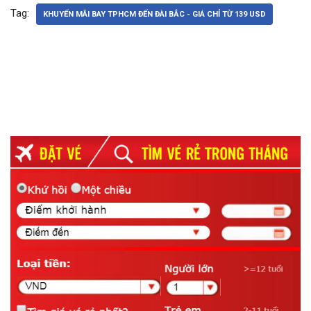
Tag:
KHUYẾN MÃI BAY TPHCM ĐẾN ĐÀI BẮC - GIÁ CHỈ TỪ 139 USD