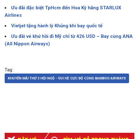
Ưu đãi đặc biệt TpHcm đến Hoa Kỳ hãng STARLUX
Airlines
Vietjet tặng hành lý Khủng khi bay quốc tế
Ưu đãi vé khứ hồi đi Mỹ chỉ từ 426 USD – Bay cùng ANA
(All Nippon Airways)
Tag:
KHUYẾN MÃI THỨ 3 HỘI NGỘ - VUI HÈ CỰC ĐỘ CÙNG BAMBOO AIRWAYS