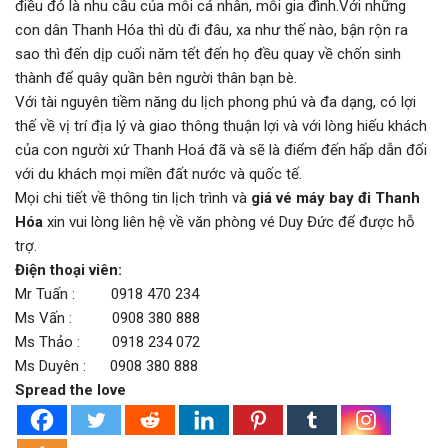
điều đó là nhu cầu của mỗi cá nhân, mỗi gia đình.Với những
con dân Thanh Hóa thì dù đi đâu, xa như thế nào, bận rộn ra
sao thì đến dịp cuối năm tết đến họ đều quay về chốn sinh
thành để quây quần bên người thân bạn bè.
Với tài nguyên tiềm năng du lịch phong phú và đa dạng, có lợi
thế về vị trí địa lý và giao thông thuận lợi và với lòng hiếu khách
của con người xứ Thanh Hoá đã và sẽ là điểm đến hấp dẫn đối
với du khách mọi miền đất nước và quốc tế.
Mọi chi tiết về thông tin lịch trình và
giá vé máy bay đi Thanh
Hóa
xin vui lòng liên hệ về văn phòng vé Duy Đức để được hỗ
trợ.
Điện thoại viên:
Mr Tuấn : 0918 470 234
Ms Vấn : 0908 380 888
Ms Thảo : 0918 234 072
Ms Duyên : 0908 380 888
Spread the love