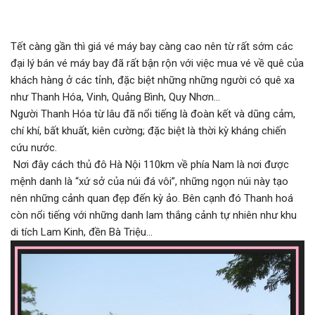
Tết càng gần thì giá vé máy bay càng cao nên từ rất sớm các
đại lý bán vé máy bay đã rất bận rộn với việc mua vé về quê của
khách hàng ở các tỉnh, đặc biệt những những người có quê xa
như Thanh Hóa, Vinh, Quảng Bình, Quy Nhơn…
Người Thanh Hóa từ lâu đã nổi tiếng là đoàn kết và dũng cảm,
chí khí, bất khuất, kiên cường; đặc biệt là thời kỳ kháng chiến
cứu nước.
Nơi đây cách thủ đô Hà Nội 110km về phía Nam là nơi được
mệnh danh là “xứ sở của núi đá vôi”, những ngọn núi này tạo
nên những cảnh quan đẹp đến kỳ ảo. Bên cạnh đó Thanh hoá
còn nổi tiếng với những danh lam thắng cảnh tự nhiên như khu
di tích Lam Kinh, đền Bà Triệu…