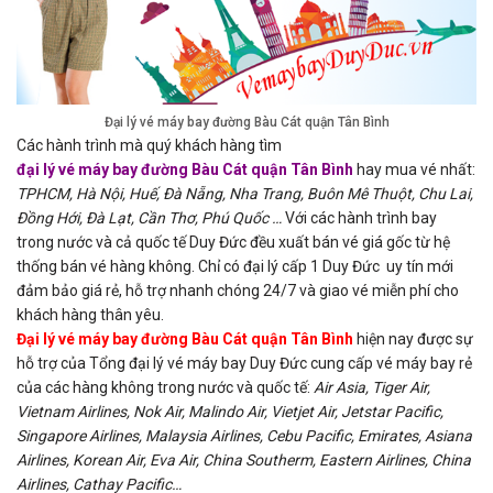
Đại lý vé máy bay đường Bàu Cát quận Tân Bình
Các hành trình mà quý khách hàng tìm
đại lý vé máy bay đường Bàu Cát quận Tân Bình
hay mua vé nhất:
TPHCM, Hà Nội, Huế, Đà Nẵng, Nha Trang, Buôn Mê Thuột, Chu Lai,
Đồng Hới, Đà Lạt, Cần Thơ, Phú Quốc …
Với các hành trình bay
trong nước và cả quốc tế Duy Đức đều xuất bán vé giá gốc từ hệ
thống bán vé hàng không. Chỉ có đại lý cấp 1 Duy Đức uy tín mới
đảm bảo giá rẻ, hỗ trợ nhanh chóng 24/7 và giao vé miễn phí cho
khách hàng thân yêu.
Đại lý vé máy bay đường Bàu Cát quận Tân Bình
hiện nay được sự
hỗ trợ của Tổng đại lý vé máy bay Duy Đức cung cấp vé máy bay rẻ
của các hàng không trong nước và quốc tế:
Air Asia, Tiger Air,
Vietnam Airlines, Nok Air, Malindo Air, Vietjet Air, Jetstar Pacific,
Singapore Airlines, Malaysia Airlines, Cebu Pacific, Emirates, Asiana
Airlines, Korean Air, Eva Air, China Southerm, Eastern Airlines, China
Airlines, Cathay Pacific…