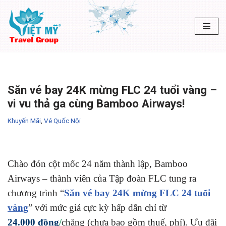
Chuyển
tới
nội
dung
Săn vé bay 24K mừng FLC 24 tuổi vàng –
vi vu thả ga cùng Bamboo Airways!
Khuyến Mãi
,
Vé Quốc Nội
Chào đón cột mốc 24 năm thành lập, Bamboo
Airways – thành viên của Tập đoàn FLC tung ra
chương trình “
Săn vé bay 24K mừng FLC 24 tuổi
vàng
” với mức giá cực kỳ hấp dẫn chỉ từ
24.000 đồng
/
chặng (chưa bao gồm thuế, phí). Ưu đãi