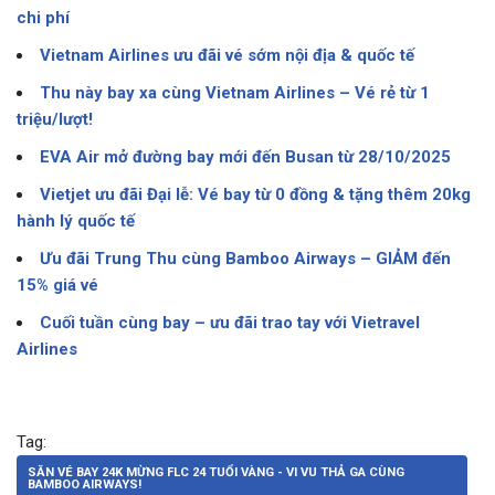
chi phí
Vietnam Airlines ưu đãi vé sớm nội địa & quốc tế
Thu này bay xa cùng Vietnam Airlines – Vé rẻ từ 1
triệu/lượt!
EVA Air mở đường bay mới đến Busan từ 28/10/2025
Vietjet ưu đãi Đại lễ: Vé bay từ 0 đồng & tặng thêm 20kg
hành lý quốc tế
Ưu đãi Trung Thu cùng Bamboo Airways – GIẢM đến
15% giá vé
Cuối tuần cùng bay – ưu đãi trao tay với Vietravel
Airlines
Tag:
SĂN VÉ BAY 24K MỪNG FLC 24 TUỔI VÀNG - VI VU THẢ GA CÙNG
BAMBOO AIRWAYS!