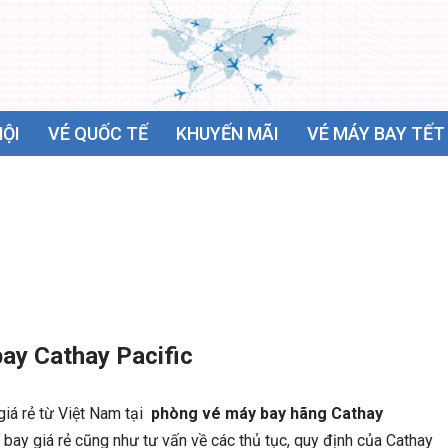
NỘI
VÉ QUỐC TẾ
KHUYẾN MÃI
VÉ MÁY BAY TẾT
ay Cathay Pacific
giá rẻ từ Việt Nam tại
phòng vé máy bay hãng Cathay
y giá rẻ cũng như tư vấn về các thủ tục, quy định của Cathay