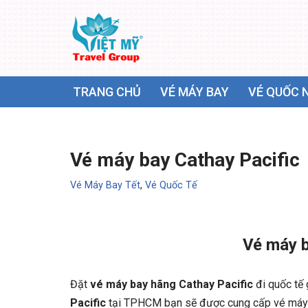
Chuyển
tới
nội
TRANG CHỦ
VÉ MÁY BAY
VÉ QUỐC 
dung
Vé máy bay Cathay Pacific
Vé Máy Bay Tết
,
Vé Quốc Tế
Vé máy b
Đặt
vé máy bay hãng Cathay Pacific
đi quốc tế 
Pacific
tại TPHCM bạn sẽ được cung cấp vé máy ba