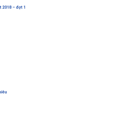
t 2018 – đợt 1
hiêu