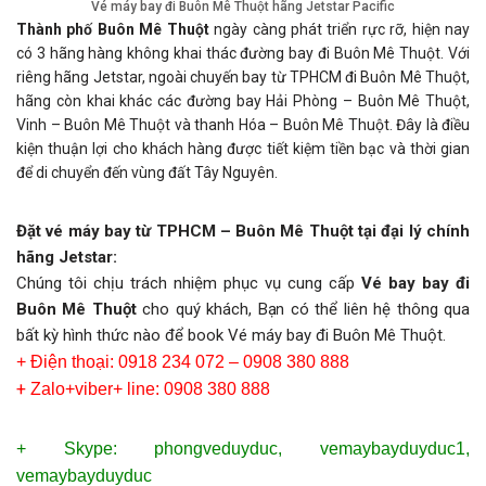
Vé máy bay đi Buôn Mê Thuột hãng Jetstar Pacific
Thành phố Buôn Mê Thuột
ngày càng phát triển rực rỡ, hiện nay
có 3 hãng hàng không khai thác đường bay đi Buôn Mê Thuột. Với
riêng hãng Jetstar, ngoài chuyến bay từ TPHCM đi Buôn Mê Thuột,
hãng còn khai khác các đường bay Hải Phòng – Buôn Mê Thuột,
Vinh – Buôn Mê Thuột và thanh Hóa – Buôn Mê Thuột. Đây là điều
kiện thuận lợi cho khách hàng được tiết kiệm tiền bạc và thời gian
để di chuyển đến vùng đất Tây Nguyên.
Đặt vé máy bay từ TPHCM – Buôn Mê Thuột tại đại lý chính
hãng Jetstar:
Chúng tôi chịu trách nhiệm phục vụ cung cấp
Vé bay bay đi
Buôn Mê Thuột
cho quý khách, Bạn có thể liên hệ thông qua
bất kỳ hình thức nào để book Vé máy bay đi Buôn Mê Thuột.
+
Điện thoại: 0918 234 072 – 0908 380 888
+
Zalo+viber+ line: 0908 380 888
+ Skype: phongveduyduc, vemaybayduyduc1,
vemaybayduyduc