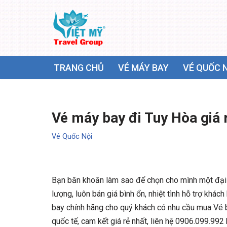
Chuyển
tới
nội
TRANG CHỦ
VÉ MÁY BAY
VÉ QUỐC 
dung
Vé máy bay đi Tuy Hòa giá 
Vé Quốc Nội
Bạn băn khoăn làm sao để chọn cho mình một đại
lượng, luôn bán giá bình ổn, nhiệt tình hỗ trợ khá
bay chính hãng cho quý khách có nhu cầu mua Vé b
quốc tế, cam kết giá rẻ nhất, liên hệ 0906.099.992