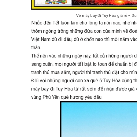
Vé máy bay đi Tuy Hòa giá rẻ – D
Nhắc đến Tết luôn làm cho lòng ta nôn nao, nhớ nh
thỏm ngóng trông những đứa con của mình về đoàn 
Việt Nam dù đi đâu, dù ở chốn nao thì mỗi năm vào
thân.
Thế nên vào những ngày này, tất cả những ngươi 
sang xuân, mọi người tất bật lo toan để chuẩn bị đ
tranh thủ mua sắm, người thì tranh thủ đặt cho mì
Đối với những người con xa quê ở Tuy Hòa cũng th
máy bay đi Tuy Hòa từ rất sớm để nhận được giá 
vùng Phú Yên quê hương yêu dấu.