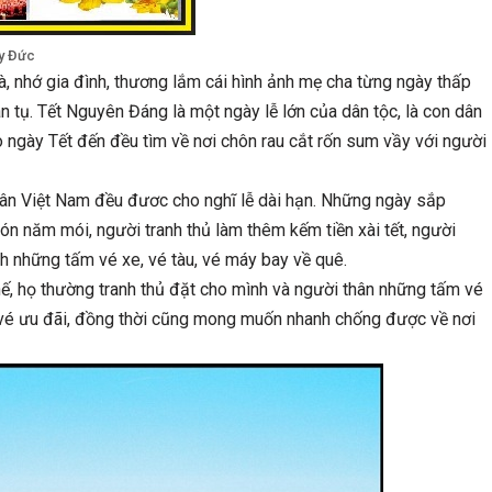
uy Đức
à, nhớ gia đình, thương lắm cái hình ảnh mẹ cha từng ngày thấp
tụ. Tết Nguyên Đáng là một ngày lễ lớn của dân tộc, là con dân
 ngày Tết đến đều tìm về nơi chôn rau cắt rốn sum vầy với người
dân Việt Nam đều đươc cho nghĩ lễ dài hạn. Những ngày sắp
ón năm mói, người tranh thủ làm thêm kếm tiền xài tết, người
nh những tấm vé xe, vé tàu, vé máy bay về quê.
ế, họ thường tranh thủ đặt cho mình và người thân những tấm vé
vé ưu đãi, đồng thời cũng mong muốn nhanh chống được về nơi