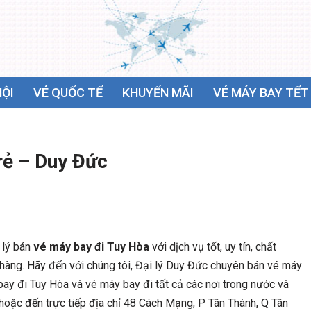
NỘI
VÉ QUỐC TẾ
KHUYẾN MÃI
VÉ MÁY BAY TẾT
rẻ – Duy Đức
 lý bán
vé máy bay đi Tuy Hòa
với dịch vụ tốt, uy tín, chất
ch hàng. Hãy đến với chúng tôi, Đại lý Duy Đức chuyên bán vé máy
ay đi Tuy Hòa và vé máy bay đi tất cả các nơi trong nước và
 hoặc đến trực tiếp địa chỉ 48 Cách Mạng, P Tân Thành, Q Tân